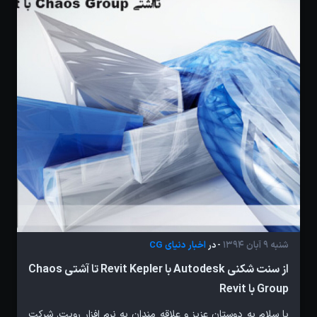
شنبه 9 آبان 1394
اخبار دنیای CG
- در
از سنت شکنی Autodesk با Revit Kepler تا آشتی Chaos
Group با Revit
با سلام به دوستان عزیز و علاقه مندان به نرم افزار رویت. شرکت