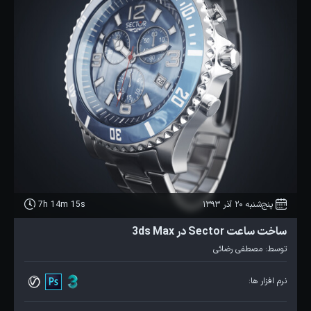
پنج‌شنبه 20 آذر 1393
7h 14m 15s
ساخت ساعت Sector در 3ds Max
توسط:
مصطفی رضائی
نرم افزار ها: