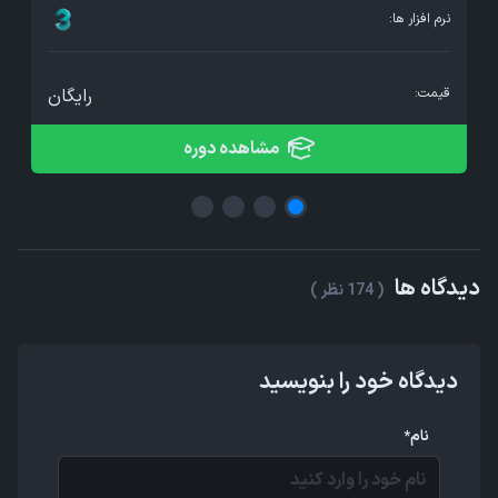
نرم افزار ها:
نر
قیمت:
رایگان
ق
مشاهده دوره
دیدگاه ها
( 174 نظر )
دیدگاه خود را بنویسید
نام*