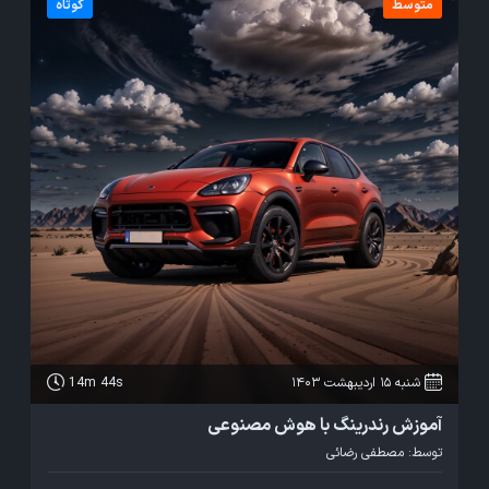
متوسط
کوتاه
شنبه 15 اردیبهشت 1403
14m 44s
آموزش رندرینگ با هوش مصنوعی
مع
توسط:
مصطفی رضائی
ت