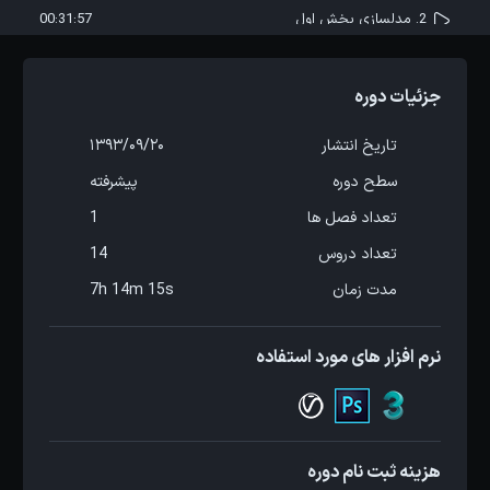
2. مدلسازی بخش اول
00:31:57
3. مدلسازی بخش دوم
00:46:17
جزئیات دوره
4. مدلسازی بخش سوم
00:57:17
تاریخ انتشار
1393/09/20
سطح دوره
پیشرفته
5. مدلسازی بخش چهارم
00:25:30
تعداد فصل ها
1
تعداد دروس
14
6. تنظیم Material ID ایجاد UV و ساخت Map
00:41:46
مدت زمان
7h 14m 15s
7. ریگینگ
00:28:27
نرم افزار های مورد استفاده
8. متریال بخش اول
00:30:50
9. متریال بخش دوم
00:45:15
هزینه ثبت نام دوره