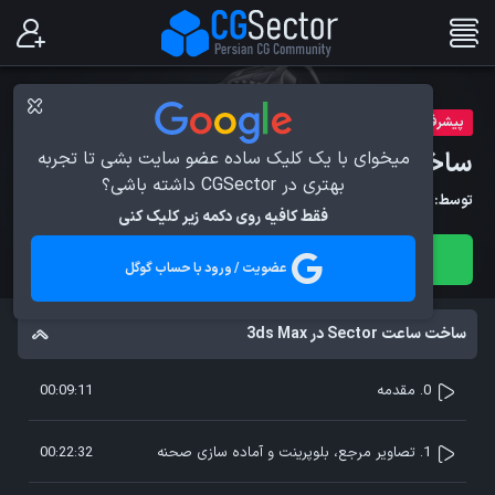
پیشرفته
ساخت ساعت Sector در 3ds Max
میخوای با یک کلیک ساده عضو سایت بشی تا تجربه
بهتری در CGSector داشته باشی؟
توسط:
مصطفی رضائی
فقط کافیه روی دکمه زیر کلیک کنی
مشاهده دوره
عضویت / ورود با حساب گوگل
ساخت ساعت Sector در 3ds Max
0. مقدمه
00:09:11
1. تصاویر مرجع، بلوپرینت و آماده سازی صحنه
00:22:32