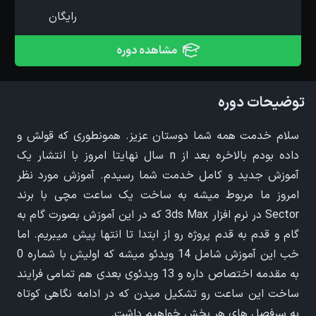
10. متریال بخش سوم
00:29:43
رایگان
مشاهده دوره
11. متریال بخش چهارم
00:27:57
12. رندرینگ
00:19:09
توضیحات دوره
13. پست پروداکشن
00:18:24
سلام خدمت همه شما دوستان عزیز. همونطوری که قولش و
داده بودم بالاخره بعد از n سال نهایتا امروز با انتشار یک
آموزش جدید و کامل خدمت شما رسیدم. آموزش مورد نظر
امروز ما مربوط میشه به ساخت یک ساعت مچی با برند
Sector در نرم افزار 3ds Max که در این آموزش بصورت گام به
گام و قدم به قدم پروژه رو از ابتدا تا انتها پیش میبریم. اما
خب این آموزش شامل 14 ویدئو میشه که اولیش با شماره 0
به مقدمه اختصاص داره و 13 ویدئوی بعدی هم تمامی فرایند
ساخت این ساعت رو تشکیل میدن که در ادامه نگاهی کوتاه
به سرفصل های هر بخش خواهیم داشت.