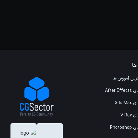
ها
ین آموزش ها
After E
3ds M
V-Ray
Photos