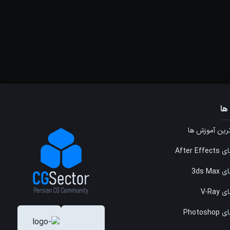
ها
ین آموزش ها
After E
3ds M
V-Ray
Photos