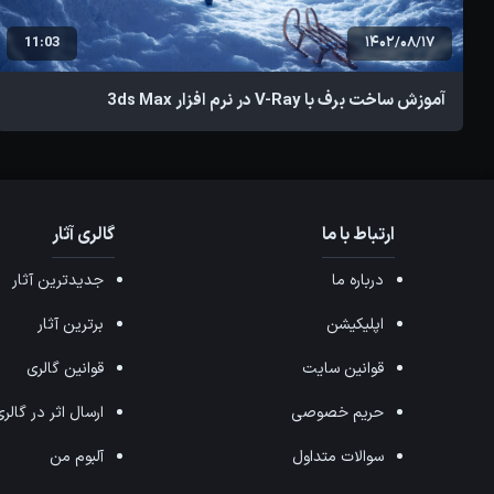
11:03
1402/08/17
آموزش ساخت برف با V-Ray در نرم افزار 3ds Max
ارتباط با ما
گالری آثار
درباره ما
جدیدترین آثار
اپلیکیشن
برترین آثار
قوانین سایت
قوانین گالری
حریم خصوصی
ارسال اثر در گالر
سوالات متداول
آلبوم من