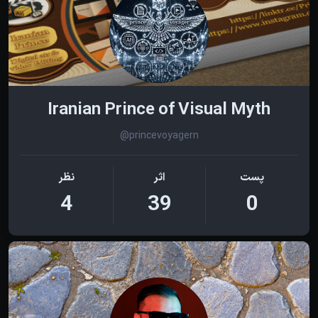
Iranian Prince of Visual Myth
@princevoyagern
پست
اثر
نظر
4
39
0