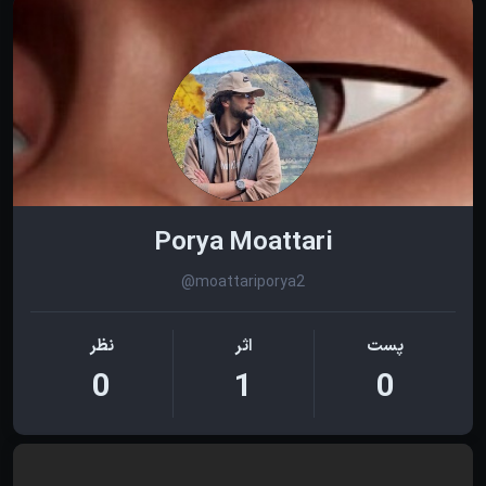
Porya Moattari
@moattariporya2
پست
اثر
نظر
0
1
0