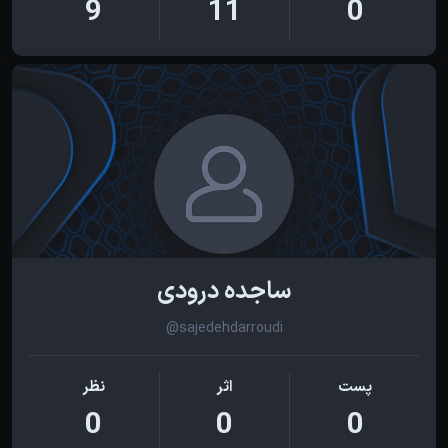
9
11
0
ساجده درودی
@sajedehdarroudi
پست
اثر
نظر
0
0
0