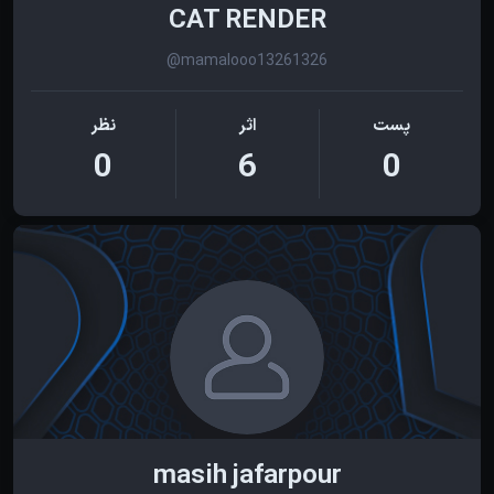
CAT RENDER
@mamalooo13261326
پست
اثر
نظر
0
6
0
masih jafarpour