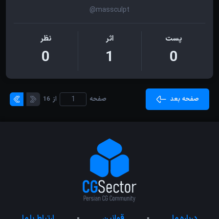
@massculpt
پست
اثر
نظر
0
1
0
صفحه بعد
صفحه
از
16
درباره ما
-
قوانین
-
ارتباط با ما