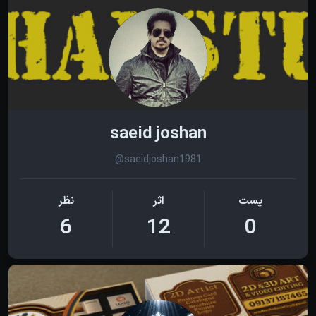
saeid joshan
@saeidjoshan1981
پست
اثر
نظر
6
12
0