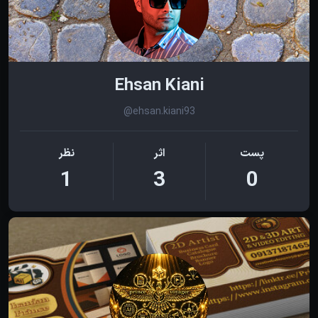
Ehsan Kiani
@ehsan.kiani93
پست
اثر
نظر
1
3
0