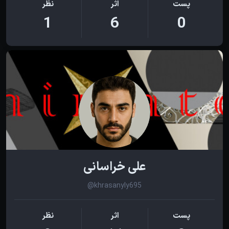
پست
اثر
نظر
1
6
0
علی خراسانی
@khrasanyly695
پست
اثر
نظر