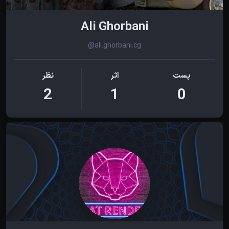
Ali Ghorbani
@ali.ghorbani.cg
پست
اثر
نظر
2
1
0