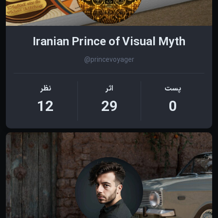
Iranian Prince of Visual Myth
@princevoyager
پست
اثر
نظر
12
29
0