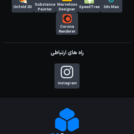
Substance
Marvelous
Unfold 3D
SpeedTree
3ds Max
Painter
Designer
Corona
Renderer
راه های ارتباطی
Instagram