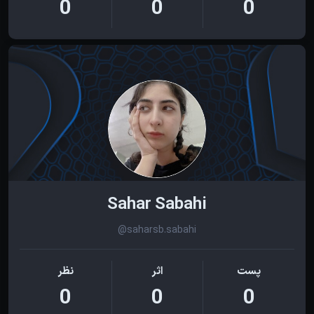
0
0
0
Sahar Sabahi
@saharsb.sabahi
پست
اثر
نظر
0
0
0