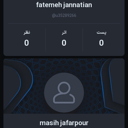
fatemeh jannatian
@u35289266
پست
اثر
نظر
0
0
0
masih jafarpour