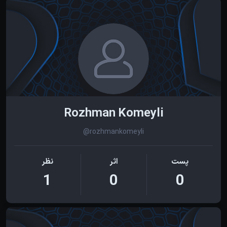
Rozhman Komeyli
@rozhmankomeyli
پست
اثر
نظر
1
0
0