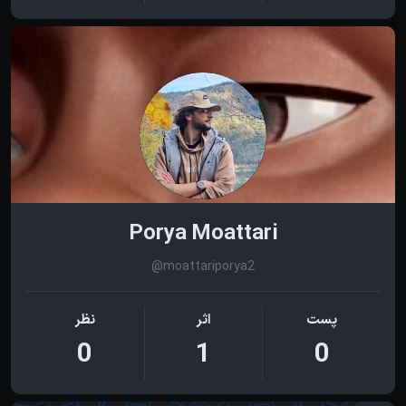
Porya Moattari
@moattariporya2
پست
اثر
نظر
0
1
0