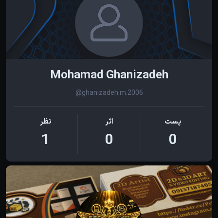
Mohamad Ghanizadeh
@ghanizadeh.m.2006
پست
اثر
نظر
1
0
0