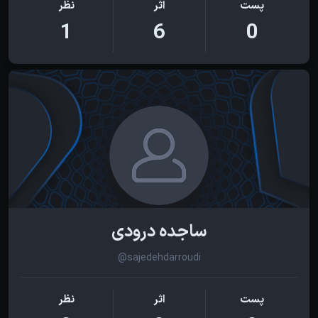
پست
اثر
نظر
1
6
0
ساجده درودی
@sajedehdarroudi
پست
اثر
نظر