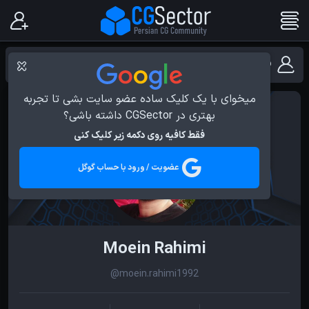
فهرست کاربران نرم افزار Maya
میخوای با یک کلیک ساده عضو سایت بشی تا تجربه
بهتری در CGSector داشته باشی؟
فقط کافیه روی دکمه زیر کلیک کنی
عضویت / ورود با حساب گوگل
Moein Rahimi
@moein.rahimi1992