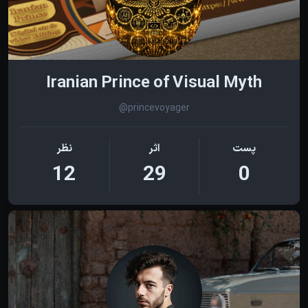
Iranian Prince of Visual Myth
@princevoyager
پست
اثر
نظر
12
29
0