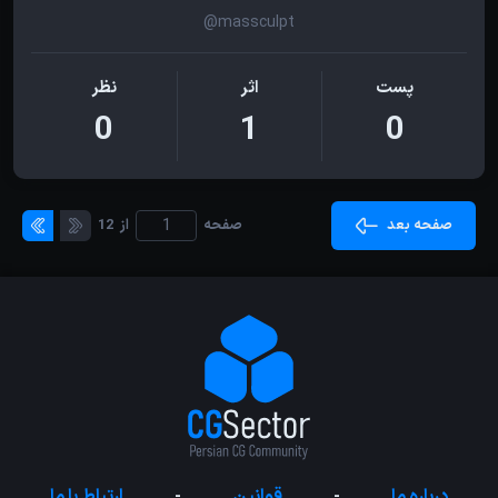
@massculpt
پست
اثر
نظر
0
1
0
صفحه بعد
صفحه
از
12
درباره ما
-
قوانین
-
ارتباط با ما