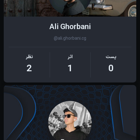
Ali Ghorbani
@ali.ghorbani.cg
پست
اثر
نظر
2
1
0