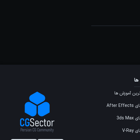
ها
ین آموزش ها
After E
3ds M
V-Ray