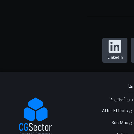
LinkedIn
ها
ین آموزش ها
After E
3ds M