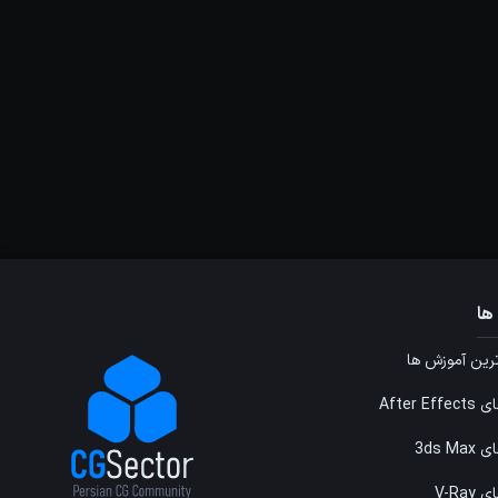
ها
ین آموزش ها
After E
3ds M
V-Ray