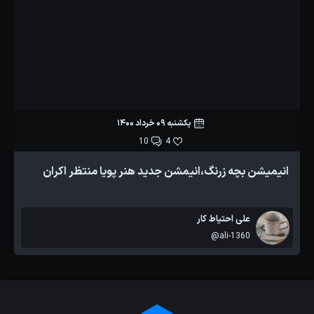
یکشنبه 09 خرداد 1400
10
4
انیمیشن بچه زرنگ،انیمشن جدید هنر پویا منتظر اکران
علی احتیاط کار
@ali-1360