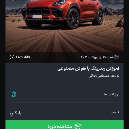
شنبه 15 اردیبهشت 1403
14m 44s
آموزش رندرینگ با هوش مصنوعی
توسط:
مصطفی رضائی
نرم افزار ها:
قیمت:
رایگان
مشاهده دوره