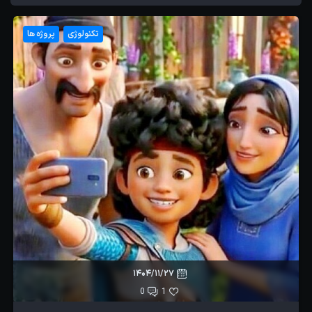
تکنولوژی
پروژه ها
1404/11/27
0
1