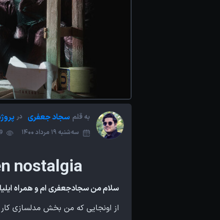
سجاد جعفری
پروژه
به قلم
در
سه‌شنبه 19 مرداد 1400
29
Broken nostalgia | نحوه ساخت همرا
سلام من سجادجعفری ام و همراه ایلیاا
از اونجایی که من بخش مدلسازی کار ر