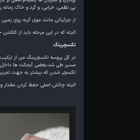
پردازی و متریال ها رسیدم.سعی بر با
بی نظمی، خرابی، و گرد و خاک زمانه ر
از جزئیاتی مانند موی گربه روی زمین 
البته که در این مرحله باید از کلکشن
تکسچرینگ
در کل پروسه تکسچرینگ من از ترکیب
مسیر طی شد،بعضی آبجکت ها داخل آکت
تکسچر شدن که بیشتر به جهت تمرین
البته چالش اصلی حفظ کردن مقدار ویدیو رم بود که تا آخر پروژه 24گیگ وی