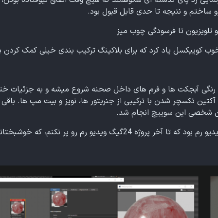
زنمایی رد پای گذشته ای شکوهمند که هیچ وقت اتفاق نیوفتاده بودن، 
و ساختم و نتیجه تا حدی قابل قبول بود.
و تلویزیون تا فرسودگی چوب میز
 خوب کوییکسل یاد کرد که برای بلاکینگ ترکیب بندی خیلی کمک کردن ب
 رنگی آبجکت ها و فرم های داخل صحنه شروع میشه و به جزئیات ختم
ین تکسچر شدن با ترکیبی از جنریتور ها، نویز و بیت مپ ها. باق
 شخصی این سوییچ انجام شد.
دیو رم رو پر نکنم، که خوشبختانه تونستم مدیریت کنم