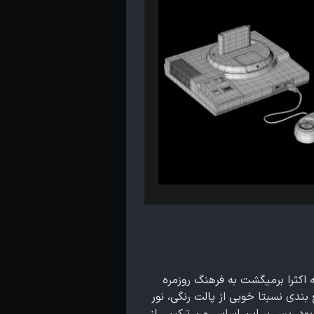
 های اون دهه میگشتم که اکثرا برمیگشت به فرهنگ روزمره
بندی نسبتا خوبی از پالت رنگی، نور