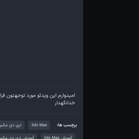
امیدوارم این ویدئو مورد توجهتون قرا
خدانگهدار
برچسب ها:
3ds Max
تری دی مکس
آموزش 3ds Max
آموزش تری دی مک