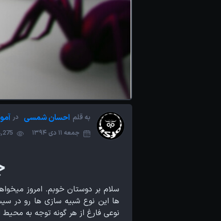
احسان شمسی
آمو
به قلم
در
جمعه 11 دی 1394
14,275 با
ج
سلام بر دوستان خوبم. امروز میخوا
ها این نوع شبیه سازی ها رو در سیس
نوعی فارغ از هر گونه توجه به محیط