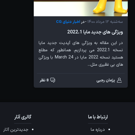
سه‌شنبه 12 مرداد 1400
اخبار دنیای CG
- در
ویژگی های جدید مایا 2022.1
در این مقاله به ویژگی های آپدیت جدید مایا
نسخه 2022.1 می پردازیم. همانطور که مطلع
هستید نسخه 2022 مایا در 24 March با ویژگی
های بی نظیری مثل...
پژمان رجبی
8 نظر
ارتباط با ما
گالری آثار
درباره ما
جدیدترین آثار