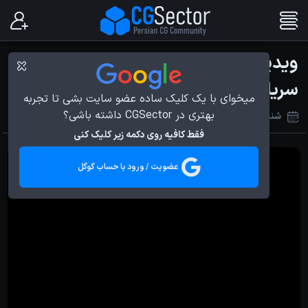
ویدیوی VFX Breakdown فصل اول
سریال HALO کاری از Rodeo FX
میخوای با یک کلیک ساده عضو سایت بشی تا تجربه
بهتری در CGSector داشته باشی؟
شنبه 19 شهریور 1401
فقط کافیه روی دکمه زیر کلیک کنی
عضویت / ورود با حساب گوگل