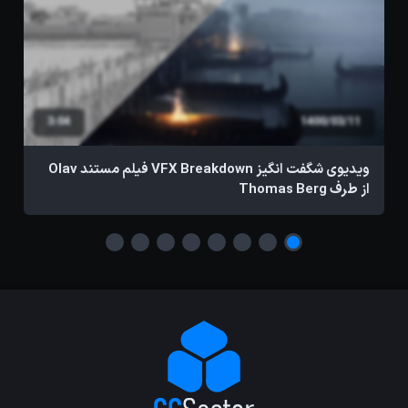
3:04
1400/03/11
ویدیوی شگفت انگیز VFX Breakdown فیلم مستند Olav
از طرف Thomas Berg
w