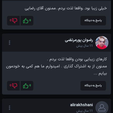
خیلی زیبا بود..واقعا لذت بردم..ممنون آقای رضایی
پاسخ به دیدگاه
0
0
رضوان پورمرتضی
11 سال پیش
ممنون از به اشتراک گذارى . اميدوارم ما هم کمى به خودمون
بيايم ...
پاسخ به دیدگاه
0
0
alirakhshani
11 سال پیش