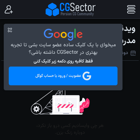
ویدئوی Student Showcase 2014
مدرسه انیمیشن سازی AnimSchool
میخوای با یک کلیک ساده عضو سایت بشی تا تجربه
بهتری در CGSector داشته باشی؟
دوشنبه 17 آذر 1393
فقط کافیه روی دکمه زیر کلیک کنی
عضویت / ورود با حساب گوگل