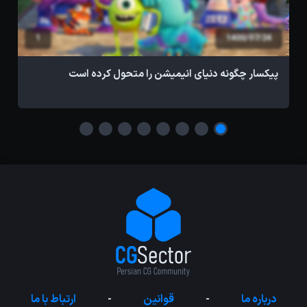
1
1400/07/24
پیکسار چگونه دنیای انیمیشن را متحول کرده است
پ
درباره ما
-
قوانین
-
ارتباط با ما