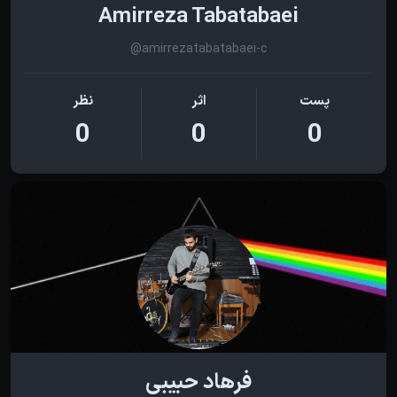
Amirreza Tabatabaei
@amirrezatabatabaei-c
پست
اثر
نظر
0
0
0
فرهاد حبیبی