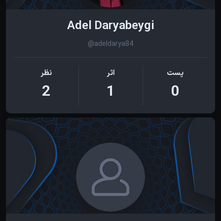
Adel Daryabeygi
@adeldarya84
پست
اثر
نظر
2
1
0