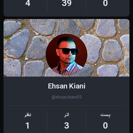
4
39
0
Ehsan Kiani
@ehsan.kiani93
پست
اثر
نظر
1
3
0