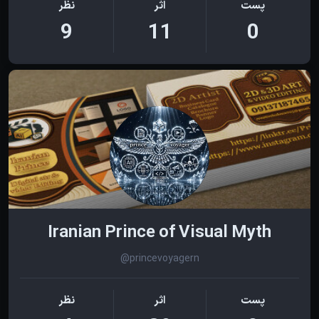
پست
اثر
نظر
9
11
0
Iranian Prince of Visual Myth
@princevoyagern
پست
اثر
نظر