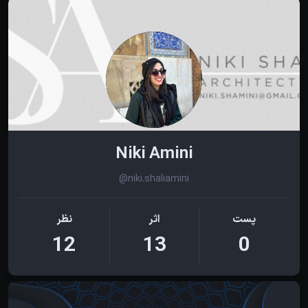
Niki Amini
@niki.shaliamini
پست
اثر
نظر
12
13
0