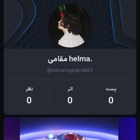
.helma مقامی
@helmamaghami8863
پست
اثر
نظر
0
0
0