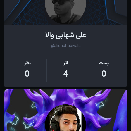
علی شهابی والا
@alishahabivala
پست
اثر
نظر
0
4
0