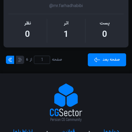
@mr.farhadhabibi
پست
اثر
نظر
0
1
0
صفحه بعد
صفحه
از
6
درباره ما
-
قوانین
-
ارتباط با ما