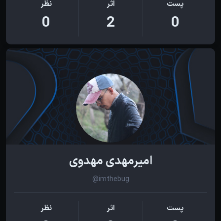
پست
اثر
نظر
0
2
0
امیرمهدی مهدوی
@imthebug
پست
اثر
نظر