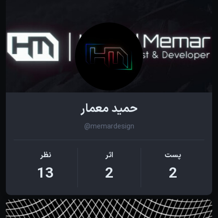
حمید معمار
@memardesign
پست
اثر
نظر
13
2
2