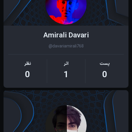
Amirali Davari
@davariamirali768
پست
اثر
نظر
0
1
0