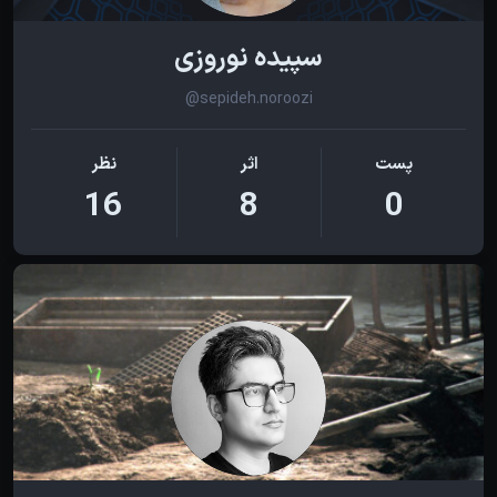
سپیده نوروزی
@sepideh.noroozi
پست
اثر
نظر
16
8
0