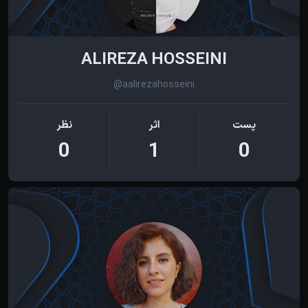
ALIREZA HOSSEINI
@aalirezahosseini
پست
اثر
نظر
0
1
0