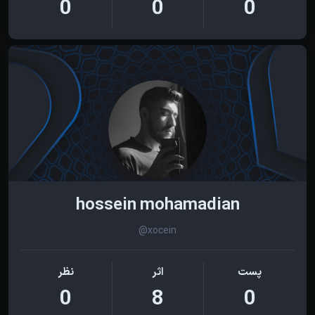
0
0
0
hossein mohamadian
@xocein
پست
اثر
نظر
0
8
0