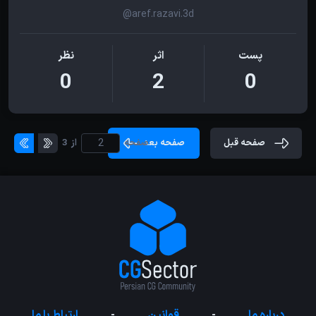
@aref.razavi.3d
پست
اثر
نظر
0
2
0
صفحه قبل
صفحه بعد
صفحه
از
3
درباره ما
-
قوانین
-
ارتباط با ما