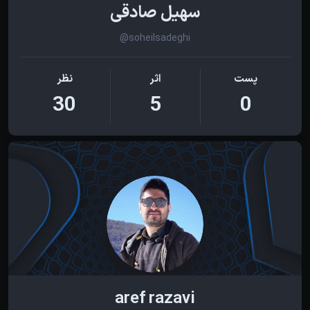
سهیل صادقی
@soheilsadeghi
پست
اثر
نظر
30
5
0
aref razavi