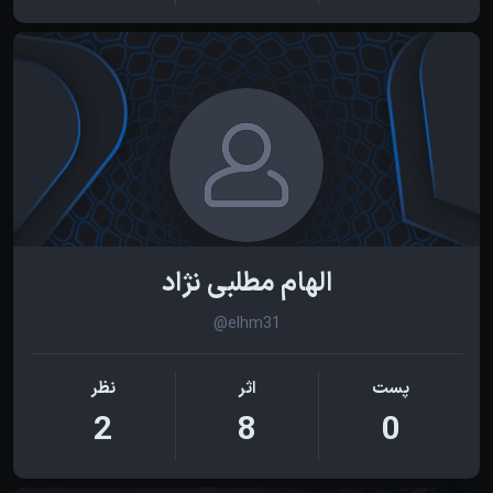
الهام مطلبی نژاد
@elhm31
پست
اثر
نظر
2
8
0