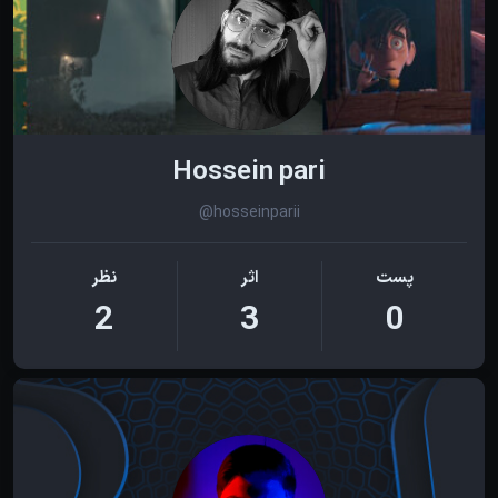
Hossein pari
@hosseinparii
پست
اثر
نظر
2
3
0