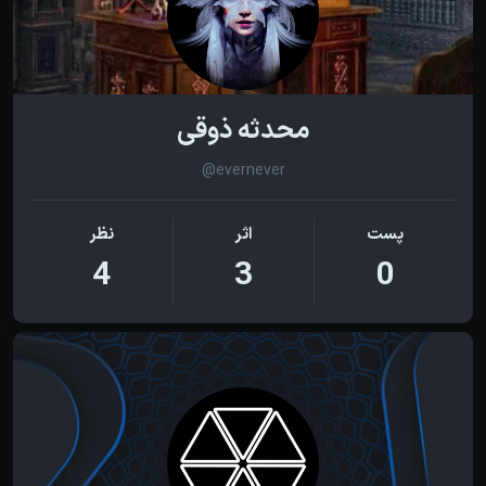
محدثه ذوقی
@evernever
پست
اثر
نظر
4
3
0