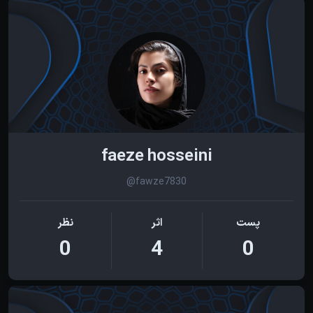
faeze hosseini
@fawze7830
پست
اثر
نظر
0
4
0