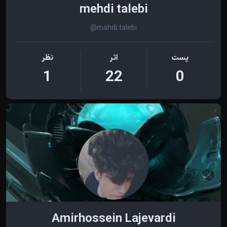
mehdi talebi
@mahdi.talebi
پست
اثر
نظر
1
22
0
Amirhossein Lajevardi