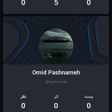
0
5
0
Omid Pashnameh
@ngon.visual
پست
اثر
نظر
0
0
0