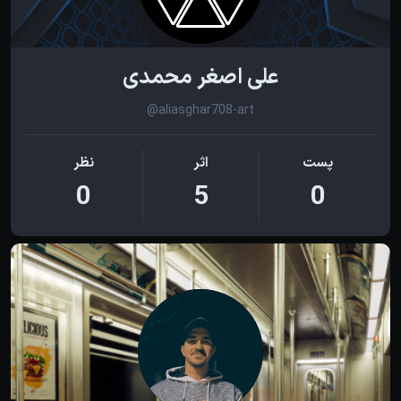
علی اصغر محمدی
@aliasghar708-art
پست
اثر
نظر
0
5
0