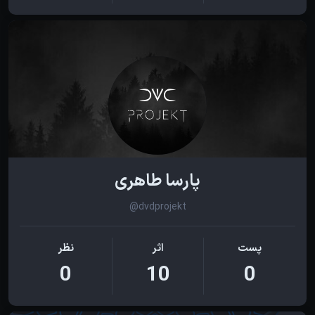
پارسا طاهری
@dvdprojekt
پست
اثر
نظر
0
10
0