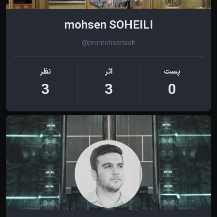
mohsen SOHEILI
@promohsensoh
پست
اثر
نظر
3
3
0