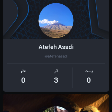
Atefeh Asadi
@atefehasadi
پست
اثر
نظر
0
3
0