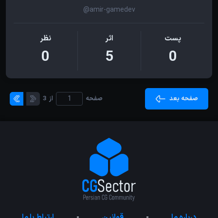
@amir-gamedev
پست
اثر
نظر
0
5
0
صفحه بعد
صفحه
از
3
درباره ما
-
قوانین
-
ارتباط با ما