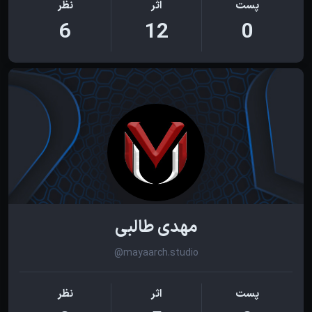
پست
اثر
نظر
6
12
0
مهدی طالبی
@mayaarch.studio
پست
اثر
نظر