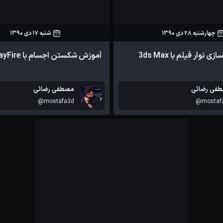
چهارشنبه 28 دی 1390
شنبه 17 دی 1390
57
0
18
0
نوار فیلم با 3ds Max
آموزش شکستن اجسام با RayFire
آموزش ها
فی رضائی
مصطفی رضائی
@mostafa3d
@mostaf