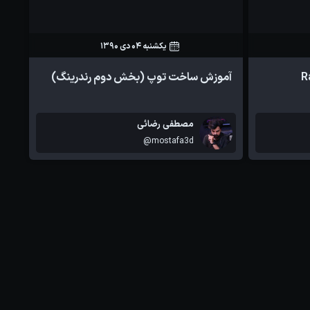
یکشنبه 04 دی 1390
17
0
آموزش ساخت توپ (بخش دوم رندرینگ)
مصطفی رضائی
@mostafa3d