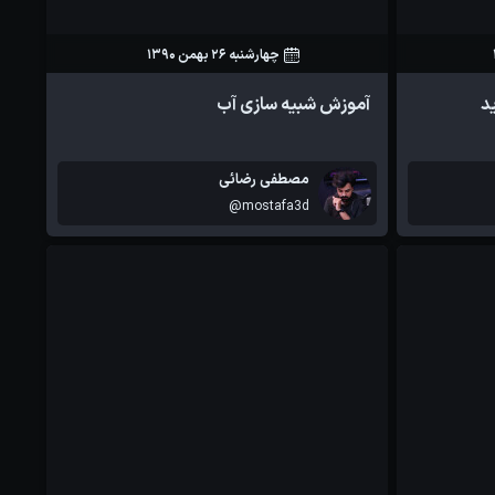
چهارشنبه 26 بهمن 1390
59
0
د
آموزش شبیه سازی آب
آموزش ها
آموزش ها
مصطفی رضائی
@mostafa3d