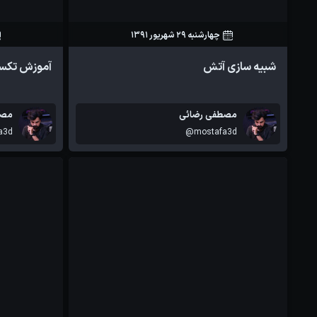
چهارشنبه 29 شهریور 1391
85
1
شبیه سازی آتش
آموزش تکس
آموزش ها
مصطفی رضائی
مصط
a3d
@mostafa3d