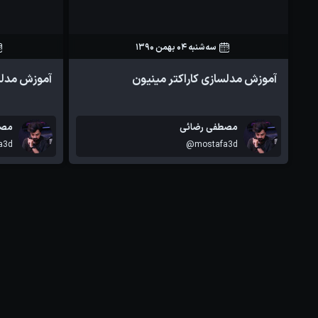
سه‌شنبه 04 بهمن 1390
77
1
آموزش مدلسازی کاراکتر مینیون
آموزش مدلسازی 
مصطفی رضائی
مصط
a3d
@mostafa3d