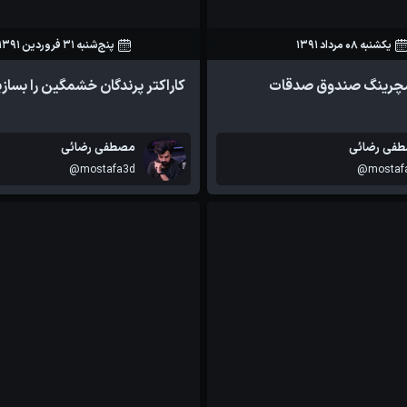
یکشنبه 08 مرداد 1391
پنج‌شنبه 31 فروردین 1391
26
0
77
0
چرینگ صندوق صدقات
کاراکتر پرندگان خشمگین را بسازی
آموزش ها
فی رضائی
مصطفی رضائی
@mostafa3d
@mostaf