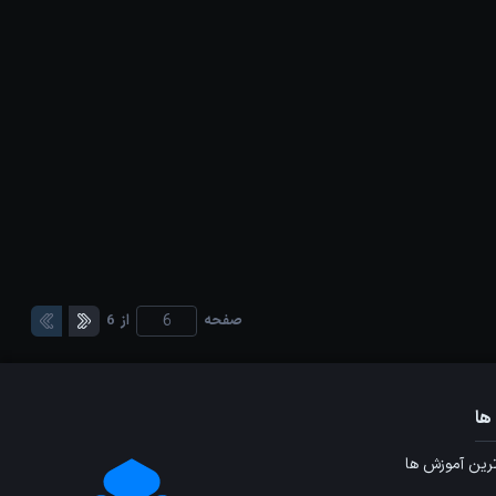
صفحه
از
6
ها
ین آموزش ها