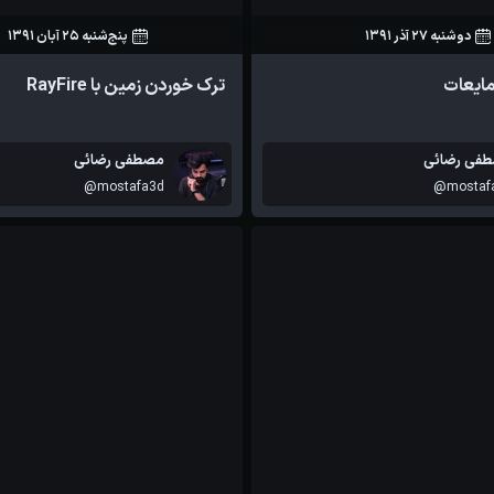
دوشنبه 27 آذر 1391
پنج‌شنبه 25 آبان 1391
75
0
125
1
مایعات
ترک خوردن زمین با RayFire
آموزش ها
فی رضائی
مصطفی رضائی
@mostafa3d
@mostaf