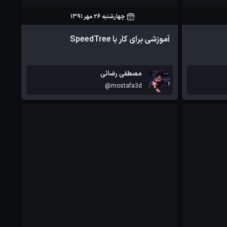
چهارشنبه 26 مهر 1391
132
6
آموزشی برای کار با SpeedTree
آموزش ها
آموزش ها
مصطفی رضائی
@mostafa3d