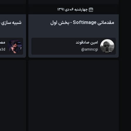
چهارشنبه 06 دی 1391
16
0
مقدماتی Softimage - بخش اول
شبیه سازی 
آموزش ها
امین صادقوند
مصط
a3d
@amincgi