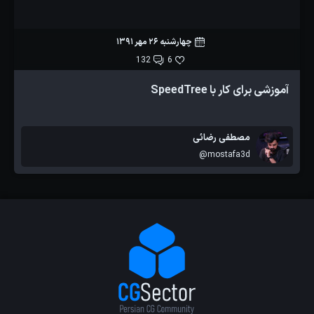
چهارشنبه 26 مهر 1391
132
6
آموزشی برای کار با SpeedTree
مصطفی رضائی
@mostafa3d