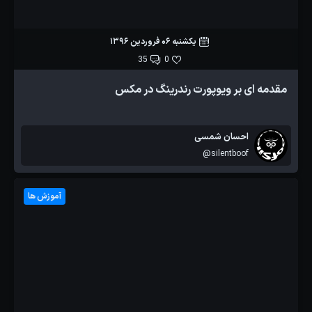
یکشنبه 06 فروردین 1396
35
0
مقدمه ای بر ویوپورت رندرینگ در مکس
احسان شمسی
@silentboof
آموزش ها