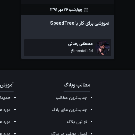
چهارشنبه 26 مهر 1391
132
6
آموزشی برای کار با SpeedTree
مصطفی رضائی
@mostafa3d
مطالب وبلاگ
آموزش 
جدیدترین مطالب
جدیدتر
جدیدترین های بلاگ
دوره های ffects
قوانین بلاگ
دوره های ax
ی
ارسال مطلب در بلاگ
دوره های 