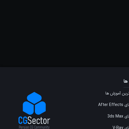
ها
ین آموزش ها
After E
3ds M
V-Ray