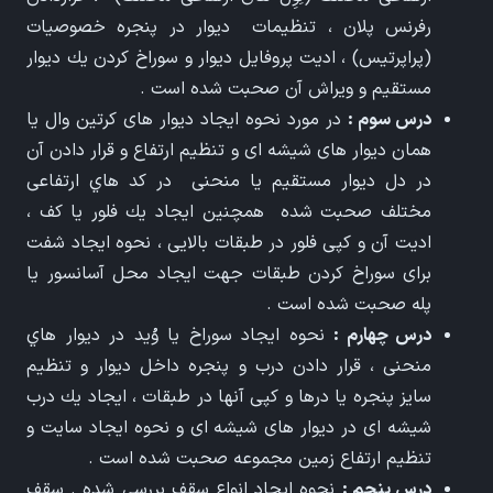
رفرنس پلان ، تنظيمات ديوار در پنجره خصوصيات
(پراپرتيس) ، اديت پروفايل ديوار و سوراخ كردن يك ديوار
مستقيم و ويراش آن صحبت شده است .
درس سوم :
در مورد نحوه ايجاد ديوار های كرتين وال يا
همان ديوار های شيشه ای و تنظيم ارتفاع و قرار دادن آن
در دل ديوار مستقيم يا منحنی در كد هاي ارتفاعی
مختلف صحبت شده همچنين ايجاد يك فلور يا كف ،
اديت آن و كپی فلور در طبقات بالايی ، نحوه ايجاد شفت
برای سوراخ كردن طبقات جهت ايجاد محل آسانسور يا
پله صحبت شده است .
درس چهارم :
نحوه ايجاد سوراخ يا وُيد در ديوار هاي
منحنی ، قرار دادن درب و پنجره داخل ديوار و تنظيم
سايز پنجره يا درها و كپی آنها در طبقات ، ايجاد يك درب
شيشه ای در ديوار های شيشه ای و نحوه ايجاد سايت و
تنظيم ارتفاع زمين مجموعه صحبت شده است .
درس پنجم :
نحوه ايجاد انواع سقف بررسی شده . سقف