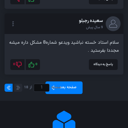
سعیده رجبلو
9 سال پیش
سلام استاد خسته نباشید ویدعو شماره8 مشکل داره میشه
مجددا بفرستید .
پاسخ به دیدگاه
0
0
صفحه بعد
صفحه
از
18