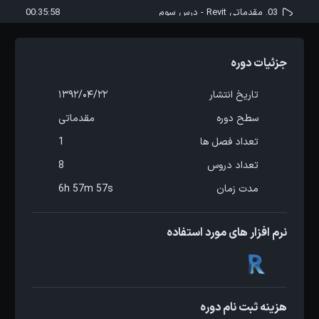
03. مقدماتی Revit - درس سوم
00:35:58
04. مقدماتی Revit - درس چهارم
00:44:08
جزئیات دوره
05. مقدماتی Revit - درس پنجم
00:38:54
تاریخ انتشار
1392/04/22
سطح دوره
مقدماتی
06. مقدماتی Revit - درس ششم
00:52:21
تعداد فصل ها
1
تعداد دروس
8
07. مقدماتی Revit - درس هفتم
01:08:57
مدت زمان
6h 57m 57s
08. مقدماتی Revit - درس هشتم
01:25:52
نرم افزار های مورد استفاده
هزینه ثبت نام دوره