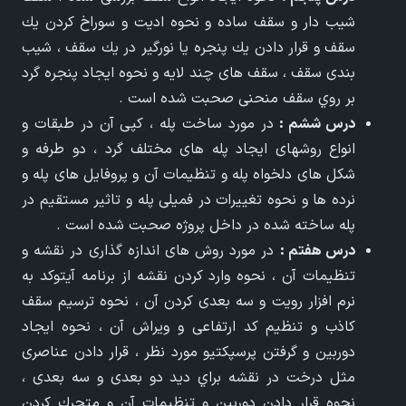
شيب دار و سقف ساده و نحوه اديت و سوراخ كردن يك
سقف و قرار دادن يك پنجره يا نورگير در يك سقف ، شيب
بندی سقف ، سقف های چند لايه و نحوه ايجاد پنجره گرد
بر روي سقف منحنی صحبت شده است .
درس ششم :
در مورد ساخت پله ، كپی آن در طبقات و
انواع روشهای ايجاد پله های مختلف گرد ، دو طرفه و
شكل های دلخواه پله و تنظيمات آن و پروفايل های پله و
نرده ها و نحوه تغييرات در فميلی پله و تاثير مستقيم در
پله ساخته شده در داخل پروژه صحبت شده است .
درس هفتم :
در مورد روش های اندازه گذاری در نقشه و
تنظيمات آن ، نحوه وارد كردن نقشه از برنامه آيتوكد به
نرم افزار رويت و سه بعدی كردن آن ، نحوه ترسيم سقف
كاذب و تنظيم كد ارتفاعی و ويراش آن ، نحوه ايجاد
دوربين و گرفتن پرسپكتيو مورد نظر ، قرار دادن عناصری
مثل درخت در نقشه براي ديد دو بعدی و سه بعدی ،
نحوه قرار دادن دوربين و تنظيمات آن و متحرك كردن