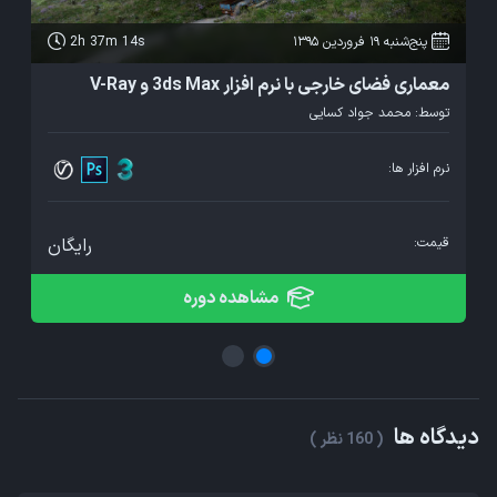
پنج‌شنبه 19 فروردین 1395
2h 37m 14s
معماری فضای خارجی با نرم افزار 3ds Max و V-Ray
آ
توسط:
محمد جواد کسایی
ت
نرم افزار ها:
نر
قیمت:
رایگان
ق
مشاهده دوره
دیدگاه ها
( 160 نظر )