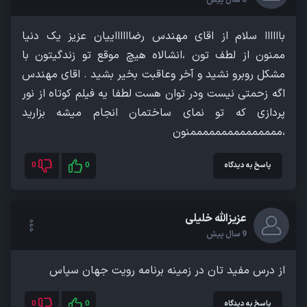
باااااا سلام از اقای مهندس رضااااااییان عزیز یک دنیا
ممنون از لطف تون ،انشالاه هیچ موقع تو زندگیتون با
مشکل روبرو نشید و آخر وعاقبت بخیر بشید . اقای مهندس
اگه زحمتی نیست ودر توان هست لطفا یه فیلم کوتاه از نور
پردازی که تو نمای ساختمان انجام میشه بزارید
،مممممممممممممممنون
پاسخ به دیدگاه
0
0
عزیزالله خلیلی
9 سال پیش
از درس مفید تان در زمینه برنامه رویت جهان سپاس
پاسخ به دیدگاه
0
0