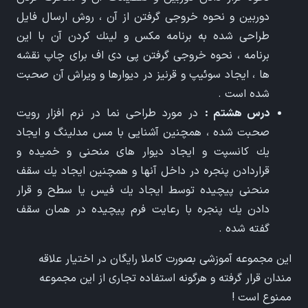
دوربين و نحوه خروجی گرفتن از آن ، روش ارسال فايل
طراحی شده به برنامه مكس و لينك كردن آن با اين
برنامه ، نحوه خروجی گرفتن پی دی اف برای چاپ نقشه
ها ، ايجاد سوئيپ و قرنيز در ديوارها و ويراش آن صحبت
شده است .
درس هشتم :
در مورد طراحی نما در نرم افزار رويت
صحبت شده ، همچنين آشنايی با مس مدلينگ و ايجاد
يك كانسپت و ايجاد ديوار های منحنی و خميده و
قراردادن پنجره در داخل آنها و همچنين ايجاد يك سقف
منحنی پيچيده توسط ايجاد يك فيس يا سطح و قرار
دادن يك پنجره با رعايت فرم پيچيده در همان سقف
گفته شده .
این مجموعه آموزشی بصورت کاملا رایگان در اختیار علاقه
مندان قرار گرفته و هرگونه استفاده تجاری از این مجموعه
ممنوع است !