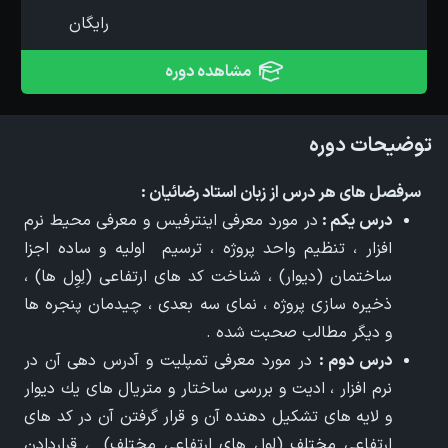
رایگان
مشاهده دوره
توضیحات دوره
سرفصل های هر درس از زبان استاد رضائیان :
درس يكم :
در مورد معرفی اينترفيس و معرفی محيط نرم
افزار ، تنظيم واحد پروژه ، ترسيم اوليه و ساده اجزا
ساختمان (ديوار) ، شناخت كد های ارتفاعی (لِوِل ها) ،
ذخيره سازی پروژه ، نمای سه بعدی ، چيدمان پنجره ها
و ديگر مطالب صحبت شده .
درس دوم :
در مورد معرفی تمپليت و آدرس دهی آن در
نرم افزار ، اديت و بررسی ساختار و متريال های يك ديوار
و لايه های تشكيل دهنده آن و قرار گرفتن آن در كد های
ارتفاعی مختلف (لِوِل های ارتفاعی مختلف) ، قراردادن