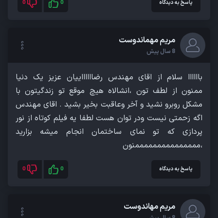
پاسخ به دیدگاه
0
0
مریم مهماندوست
8 سال پیش
باااااا سلام از اقای مهندس رضااااااییان عزیز یک دنیا
ممنون از لطف تون ،انشالاه هیچ موقع تو زندگیتون با
مشکل روبرو نشید و آخر وعاقبت بخیر بشید . اقای مهندس
اگه زحمتی نیست ودر توان هست لطفا یه فیلم کوتاه از نور
پردازی که تو نمای ساختمان انجام میشه بزارید
،مممممممممممممممنون
پاسخ به دیدگاه
0
0
مریم مهاندوست
8 سال پیش